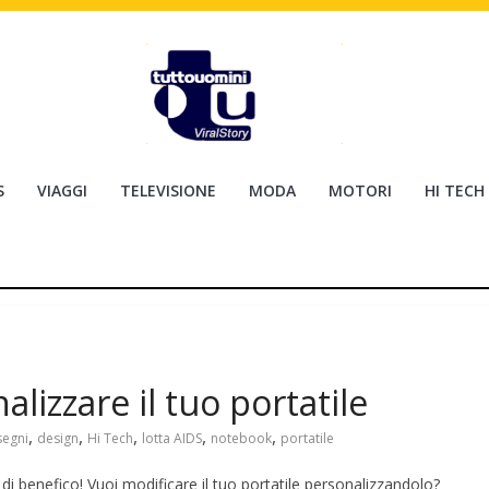
S
VIAGGI
TELEVISIONE
MODA
MOTORI
HI TECH
lizzare il tuo portatile
,
,
,
,
,
segni
design
Hi Tech
lotta AIDS
notebook
portatile
 di benefico! Vuoi modificare il tuo portatile personalizzandolo?