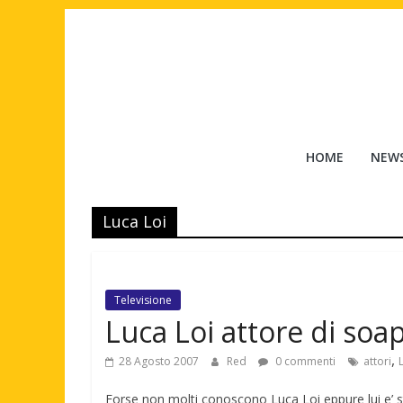
Salta
al
contenuto
Tuttouomini
HOME
NEW
News,
Tv,
Luca Loi
Cinema,
Motori,
gay
news
Televisione
e
Luca Loi attore di soa
la
moda
,
28 Agosto 2007
Red
0 commenti
attori
maschile
Forse non molti conoscono Luca Loi eppure lui e’ s