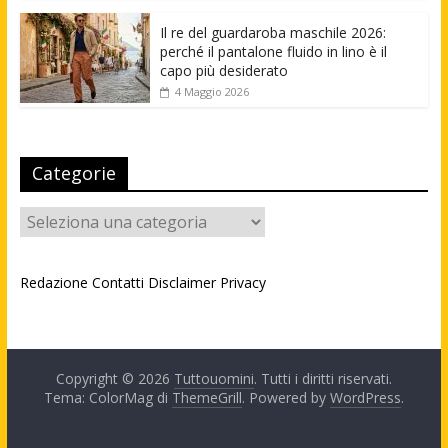
Il re del guardaroba maschile 2026:
perché il pantalone fluido in lino è il
capo più desiderato
4 Maggio 2026
Categorie
Categorie
Redazione
Contatti
Disclaimer
Privacy
Copyright © 2026
Tuttouomini
. Tutti i diritti riservati.
Tema: ColorMag di
ThemeGrill
. Powered by
WordPress
.