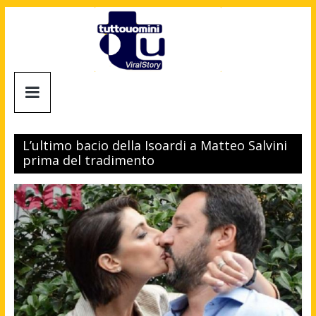
Salta
al
contenuto
Tuttouomini
News,
Tv,
L’ultimo bacio della Isoardi a Matteo Salvini
Cinema,
prima del tradimento
Motori,
gay
news
e
la
moda
maschile