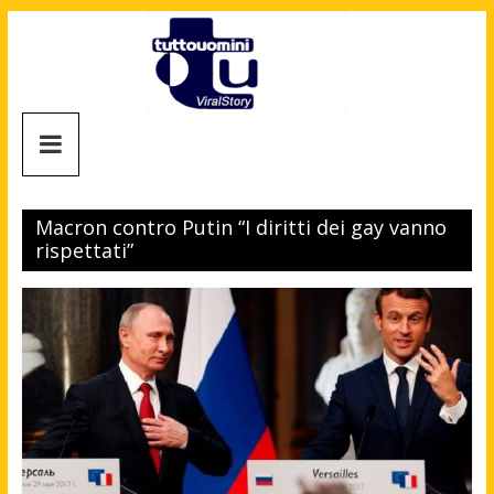
Salta
al
contenuto
Tuttouomini
News,
Tv,
Macron contro Putin “I diritti dei gay vanno
Cinema,
rispettati”
Motori,
gay
news
e
la
moda
maschile