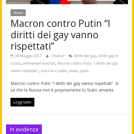
News
Macron contro Putin “I
diritti dei gay vanno
rispettati”
,
30 Maggio 2017
Chiara F
diritti dei gay
diritti gay in
,
,
russia
emmanuel macron
Macron contro Putin "I diritti dei gay
,
,
,
vanno rispettati"
macron e putin
news
putin
Macron contro Putin “I diritti dei gay vanno rispettati”. Si
sa che la Russia non è propriamente lo Stato amante
Leggi tutto
In evidenza