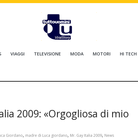
S
VIAGGI
TELEVISIONE
MODA
MOTORI
HI TECH
alia 2009: «Orgogliosa di mio
,
,
,
uca Giordano
madre di Luca giordano
Mr. Gay Italia 2009
News