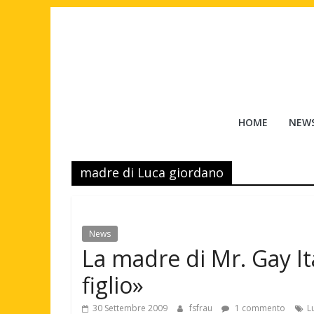
Salta
al
contenuto
Tuttouomini
HOME
NEW
News,
Tv,
madre di Luca giordano
Cinema,
Motori,
gay
news
News
e
La madre di Mr. Gay It
la
moda
figlio»
maschile
30 Settembre 2009
fsfrau
1 commento
L