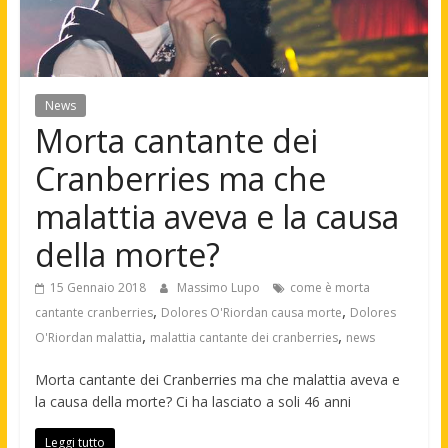
News
Morta cantante dei
Cranberries ma che
malattia aveva e la causa
della morte?
15 Gennaio 2018
Massimo Lupo
come è morta
,
,
cantante cranberries
Dolores O'Riordan causa morte
Dolores
,
,
O'Riordan malattia
malattia cantante dei cranberries
news
Morta cantante dei Cranberries ma che malattia aveva e
la causa della morte? Ci ha lasciato a soli 46 anni
Leggi tutto