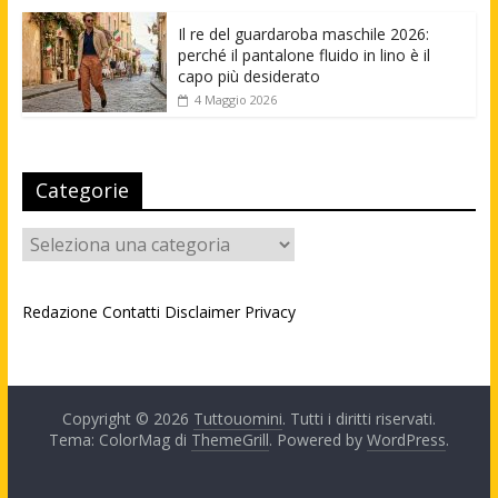
Il re del guardaroba maschile 2026:
perché il pantalone fluido in lino è il
capo più desiderato
4 Maggio 2026
Categorie
Categorie
Redazione
Contatti
Disclaimer
Privacy
Copyright © 2026
Tuttouomini
. Tutti i diritti riservati.
Tema: ColorMag di
ThemeGrill
. Powered by
WordPress
.