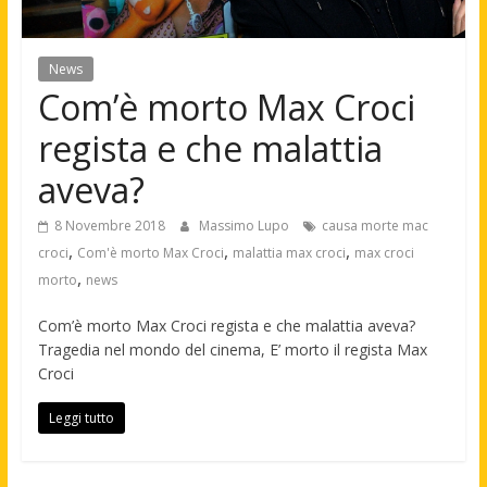
News
Com’è morto Max Croci
regista e che malattia
aveva?
8 Novembre 2018
Massimo Lupo
causa morte mac
,
,
,
croci
Com'è morto Max Croci
malattia max croci
max croci
,
morto
news
Com’è morto Max Croci regista e che malattia aveva?
Tragedia nel mondo del cinema, E’ morto il regista Max
Croci
Leggi tutto