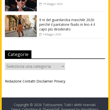
19 Maggio 2026
Il re del guardaroba maschile 2026:
perché il pantalone fluido in lino è il
capo più desiderato
4 Maggio 2026
Categorie
Categorie
Redazione
Contatti
Disclaimer
Privacy
Copyright © 2026
Tuttouomini
. Tutti i diritti riservati.
Tema: ColorMag di
ThemeGrill
. Powered by
WordPress
.