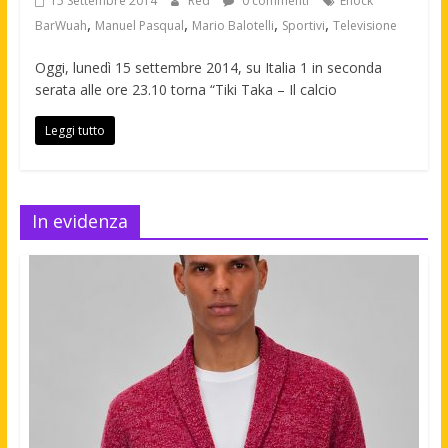
15 Settembre 2014
Red
0 commenti
Enock
,
,
,
,
BarWuah
Manuel Pasqual
Mario Balotelli
Sportivi
Televisione
Oggi, lunedì 15 settembre 2014, su Italia 1 in seconda
serata alle ore 23.10 torna “Tiki Taka – Il calcio
Leggi tutto
In evidenza