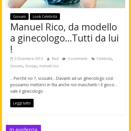
Giovani
Look Celebrità
Manuel Rico, da modello
a ginecologo…Tutti da lui
!
,
5 Dicembre 2013
Red
0 commenti
Celebrità
,
,
Giovani
Gossip
manuel rico
…Perchè no ?, scusate…Davanti ad un ginecologo così
possiamo metterci in fila anche noi maschietti ! Il gioco…
vale il ginecologo
Leggi tutto
In evidenza