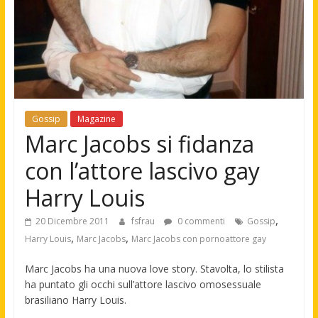
Gossip
Magazine
Marc Jacobs si fidanza
con l’attore lascivo gay
Harry Louis
,
20 Dicembre 2011
fsfrau
0 commenti
Gossip
,
,
Harry Louis
Marc Jacobs
Marc Jacobs con pornoattore gay
Marc Jacobs ha una nuova love story. Stavolta, lo stilista
ha puntato gli occhi sull’attore lascivo omosessuale
brasiliano Harry Louis.