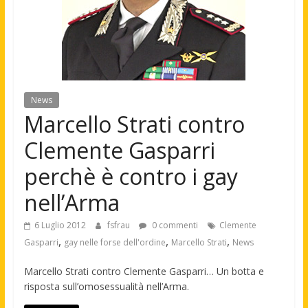
News
Marcello Strati contro
Clemente Gasparri
perchè è contro i gay
nell’Arma
6 Luglio 2012
fsfrau
0 commenti
Clemente
,
,
,
Gasparri
gay nelle forse dell'ordine
Marcello Strati
News
Marcello Strati contro Clemente Gasparri… Un botta e
risposta sull’omosessualità nell’Arma.