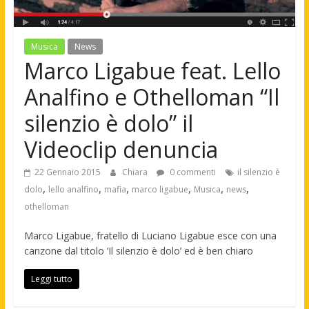
Musica
News
Marco Ligabue feat. Lello
Analfino e Othelloman “Il
silenzio è dolo” il
Videoclip denuncia
22 Gennaio 2015
Chiara
0 commenti
il silenzio è
,
,
,
,
,
,
dolo
lello analfino
mafia
marco ligabue
Musica
news
othelloman
Marco Ligabue, fratello di Luciano Ligabue esce con una
canzone dal titolo ‘Il silenzio è dolo’ ed è ben chiaro
Leggi tutto