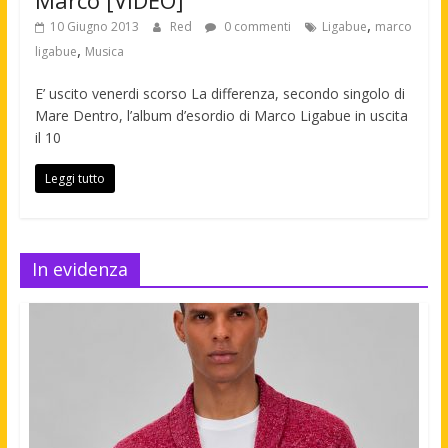
,
10 Giugno 2013
Red
0 commenti
Ligabue
marco
,
ligabue
Musica
E’ uscito venerdi scorso La differenza, secondo singolo di
Mare Dentro, l’album d’esordio di Marco Ligabue in uscita
il 10
Leggi tutto
In evidenza