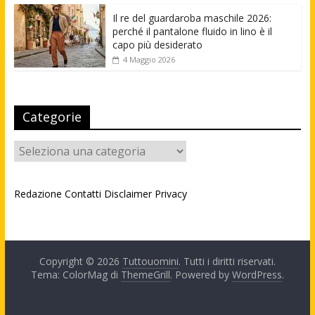
Il re del guardaroba maschile 2026:
perché il pantalone fluido in lino è il
capo più desiderato
4 Maggio 2026
Categorie
Categorie
Redazione
Contatti
Disclaimer
Privacy
Copyright © 2026
Tuttouomini
. Tutti i diritti riservati.
Tema: ColorMag di
ThemeGrill
. Powered by
WordPress
.