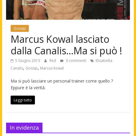
Gossip
Marcus Kowal lasciato
dalla Canalis…Ma si può !
5 Giugno 2013
Red
0 commenti
Elisabetta
,
,
Canalis
Gossip
Marcus Kowal
Ma si può lasciare un personal trainer come quello ?
Eppure è la verità.
Leggi tutto
In evidenza