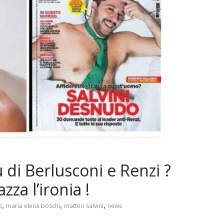
 di Berlusconi e Renzi ?
za l’ironia !
,
,
,
p
maria elena boschi
matteo salvini
news