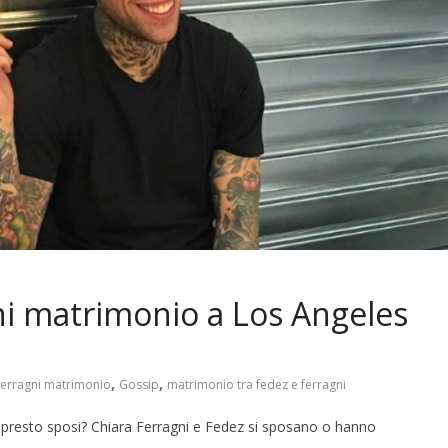
ni matrimonio a Los Angeles
,
,
ferragni matrimonio
Gossip
matrimonio tra fedez e ferragni
presto sposi? Chiara Ferragni e Fedez si sposano o hanno