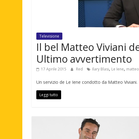
Televisione
Il bel Matteo Viviani 
Ultimo avvertimento
,
,
17 Aprile 2015
Red
Ilary Blasi
Le Iene
matteo 
Un servizio de Le Iene condotto da Matteo Viviani. E
Leggi tutto