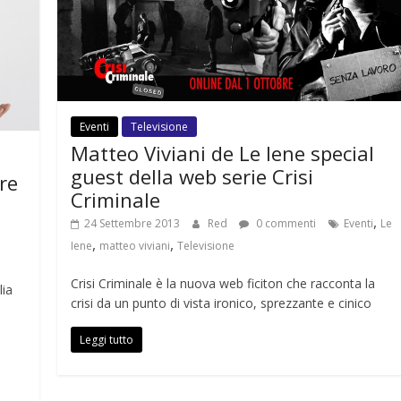
Eventi
Televisione
Matteo Viviani de Le Iene special
guest della web serie Crisi
re
Criminale
,
24 Settembre 2013
Red
0 commenti
Eventi
Le
,
,
Iene
matteo viviani
Televisione
Crisi Criminale è la nuova web ficiton che racconta la
lia
crisi da un punto di vista ironico, sprezzante e cinico
Leggi tutto