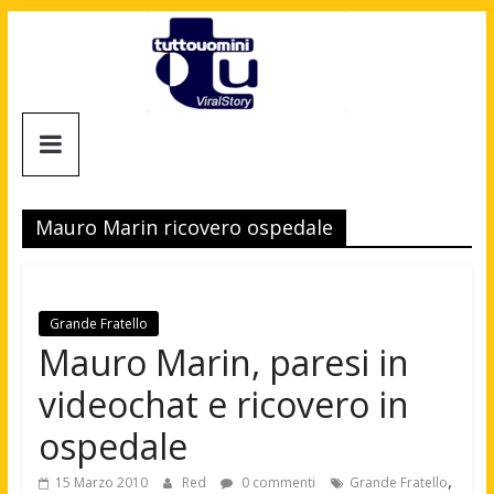
Salta
al
contenuto
Tuttouomini
News,
Tv,
Mauro Marin ricovero ospedale
Cinema,
Motori,
gay
news
Grande Fratello
e
Mauro Marin, paresi in
la
videochat e ricovero in
moda
maschile
ospedale
,
15 Marzo 2010
Red
0 commenti
Grande Fratello