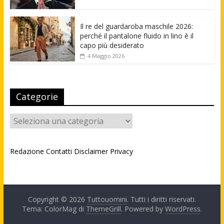
Il re del guardaroba maschile 2026:
perché il pantalone fluido in lino è il
capo più desiderato
4 Maggio 2026
Categorie
Categorie
Redazione
Contatti
Disclaimer
Privacy
Copyright © 2026
Tuttouomini
. Tutti i diritti riservati.
Tema: ColorMag di
ThemeGrill
. Powered by
WordPress
.