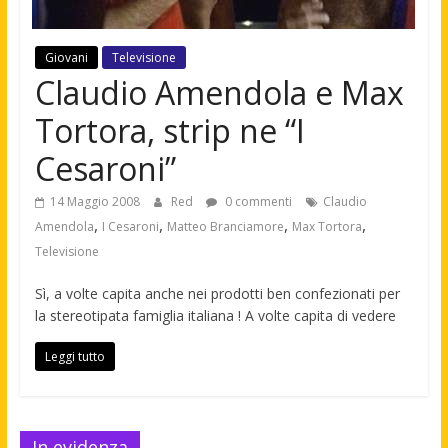
Giovani
Televisione
Claudio Amendola e Max
Tortora, strip ne “I
Cesaroni”
14 Maggio 2008
Red
0 commenti
Claudio
,
,
,
,
Amendola
I Cesaroni
Matteo Branciamore
Max Tortora
Televisione
Sì, a volte capita anche nei prodotti ben confezionati per
la stereotipata famiglia italiana ! A volte capita di vedere
Leggi tutto
In evidenza