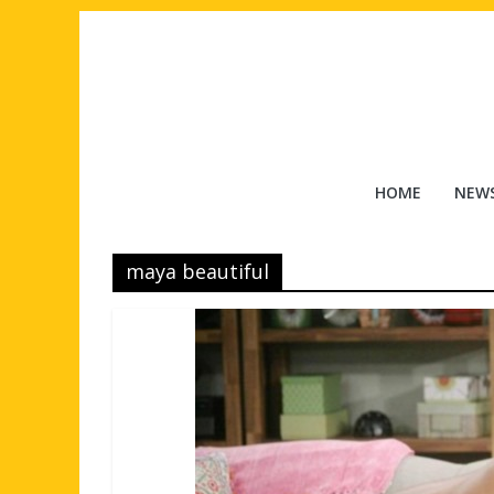
Salta
al
contenuto
Tuttouomini
HOME
NEW
News,
Tv,
maya beautiful
Cinema,
Motori,
gay
news
e
la
moda
maschile