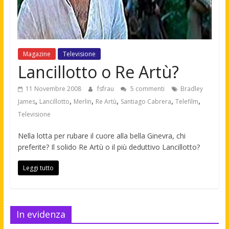
Magazine
Televisione
Lancillotto o Re Artù?
11 Novembre 2008
fsfrau
5 commenti
Bradley
,
,
,
,
,
,
James
Lancillotto
Merlin
Re Artù
Santiago Cabrera
Telefilm
Televisione
Nella lotta per rubare il cuore alla bella Ginevra, chi
preferite? Il solido Re Artù o il più deduttivo Lancillotto?
Leggi tutto
In evidenza