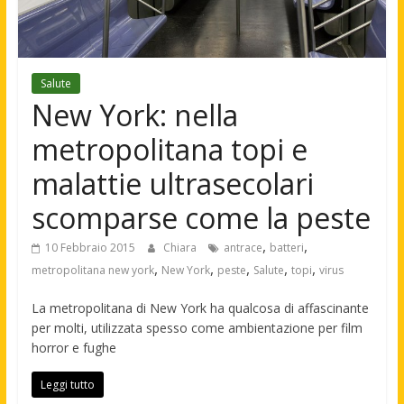
Salute
New York: nella
metropolitana topi e
malattie ultrasecolari
scomparse come la peste
,
,
10 Febbraio 2015
Chiara
antrace
batteri
,
,
,
,
,
metropolitana new york
New York
peste
Salute
topi
virus
La metropolitana di New York ha qualcosa di affascinante
per molti, utilizzata spesso come ambientazione per film
horror e fughe
Leggi tutto