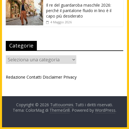
Il re del guardaroba maschile 2026:
perché il pantalone fluido in lino è il
capo più desiderato
4 Maggio 2026
Categorie
Categorie
Redazione
Contatti
Disclaimer
Privacy
Copyright © 2026
Tuttouomini
. Tutti i diritti riservati.
Tema: ColorMag di
ThemeGrill
. Powered by
WordPress
.