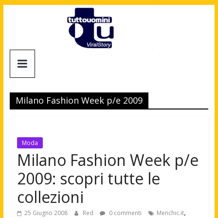
Salta
al
contenuto
Tuttouomini
News,
Tv,
Milano Fashion Week p/e 2009
Cinema,
Motori,
gay
news
Moda
e
Milano Fashion Week p/e
la
2009: scopri tutte le
moda
maschile
collezioni
,
25 Giugno 2008
Red
0 commenti
Menchic.it