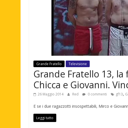
Grande Fratello
Televisione
Grande Fratello 13, la 
Chicca e Giovanni. Vin
,
26 Maggio 2014
Red
0 commenti
gf13
G
E se i due ragazzotti insospettabili, Mirco e Giovann
Leggi tutto