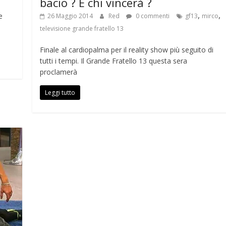
bacio ? E chi vincerà ?
,
,
e
26 Maggio 2014
Red
0 commenti
gf13
mirco
televisione grande fratello 13
Finale al cardiopalma per il reality show più seguito di
tutti i tempi. Il Grande Fratello 13 questa sera
proclamerà
Leggi tutto