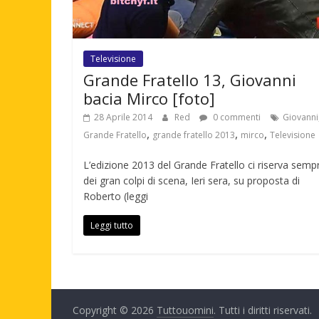
Televisione
Grande Fratello 13, Giovanni
bacia Mirco [foto]
28 Aprile 2014
Red
0 commenti
Giovanni
,
,
,
Grande Fratello
grande fratello 2013
mirco
Televisione
L’edizione 2013 del Grande Fratello ci riserva semp
dei gran colpi di scena, Ieri sera, su proposta di
Roberto (leggi
Leggi tutto
Copyright © 2026
Tuttouomini
. Tutti i diritti riservati.