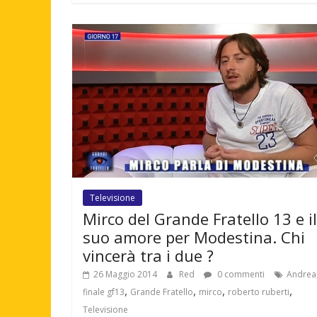
Televisione
Mirco del Grande Fratello 13 e il
suo amore per Modestina. Chi
vincerà tra i due ?
26 Maggio 2014
Red
0 commenti
Andrea
,
,
,
,
finale gf13
Grande Fratello
mirco
roberto ruberti
Televisione