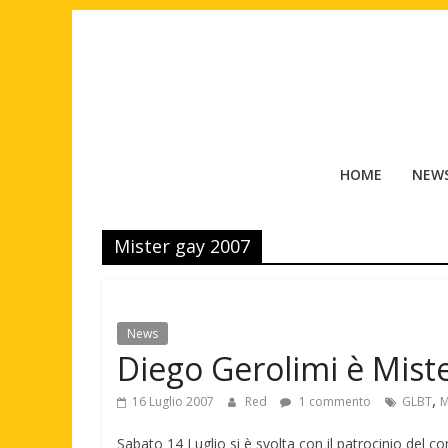
Salta
al
contenuto
Tuttouomini
HOME
NEW
News,
Tv,
Mister gay 2007
Cinema,
Motori,
gay
news
News
e
Diego Gerolimi è Mist
la
moda
,
16 Luglio 2007
Red
1 commento
GLBT
M
maschile
Sabato 14 Luglio si è svolta con il patrocinio del c