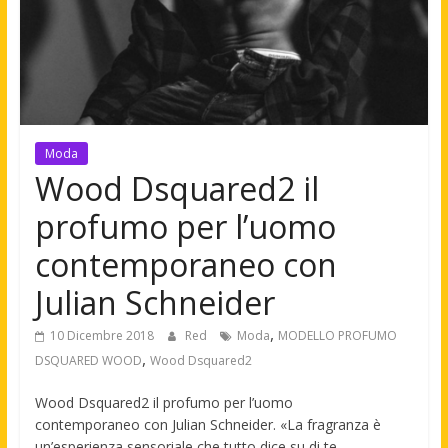
Moda
Wood Dsquared2 il
profumo per l’uomo
contemporaneo con
Julian Schneider
,
10 Dicembre 2018
Red
Moda
MODELLO PROFUMO
,
DSQUARED WOOD
Wood Dsquared2
Wood Dsquared2 il profumo per l’uomo
contemporaneo con Julian Schneider. «La fragranza è
un’esperienza sensoriale che tutto dice su di te