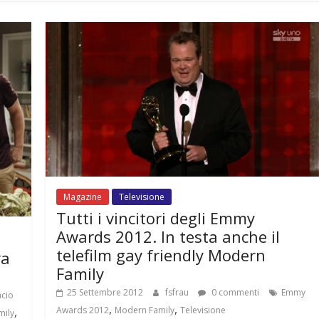
Magazine
Televisione
Tutti i vincitori degli Emmy
Awards 2012. In testa anche il
telefilm gay friendly Modern
ra
Family
25 Settembre 2012
fsfrau
0 commenti
Emmy
cio
,
,
,
Awards 2012
Modern Family
Televisione
mily