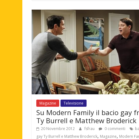
Magazine
Televisione
Su Modern Family il bacio gay f
Ty Burrell e Matthew Broderick
20 Novembre 2012
fsfrau
0 commenti
ba
,
,
gay Ty Burrell e Matthew Broderick
Magazine
Modern Fa