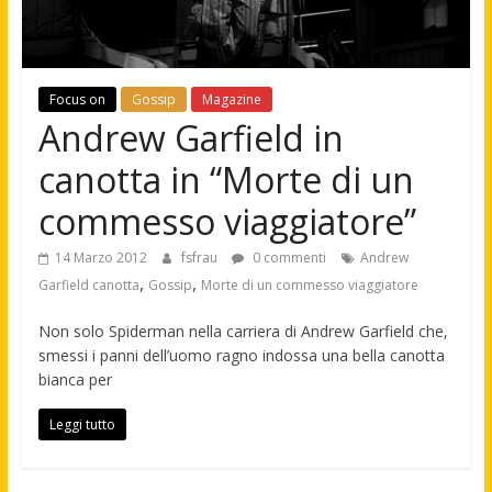
Focus on
Gossip
Magazine
Andrew Garfield in
canotta in “Morte di un
commesso viaggiatore”
14 Marzo 2012
fsfrau
0 commenti
Andrew
,
,
Garfield canotta
Gossip
Morte di un commesso viaggiatore
Non solo Spiderman nella carriera di Andrew Garfield che,
smessi i panni dell’uomo ragno indossa una bella canotta
bianca per
Leggi tutto