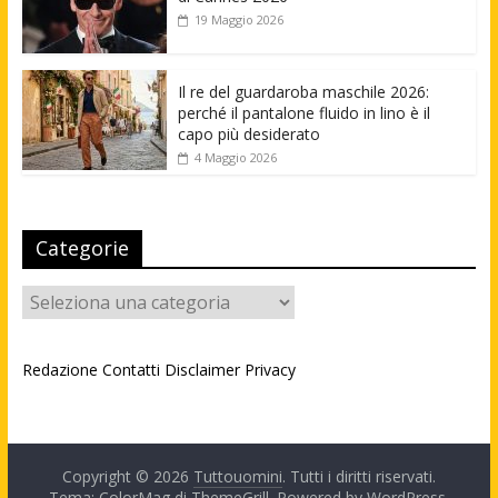
19 Maggio 2026
Il re del guardaroba maschile 2026:
perché il pantalone fluido in lino è il
capo più desiderato
4 Maggio 2026
Categorie
Categorie
Redazione
Contatti
Disclaimer
Privacy
Copyright © 2026
Tuttouomini
. Tutti i diritti riservati.
Tema: ColorMag di
ThemeGrill
. Powered by
WordPress
.