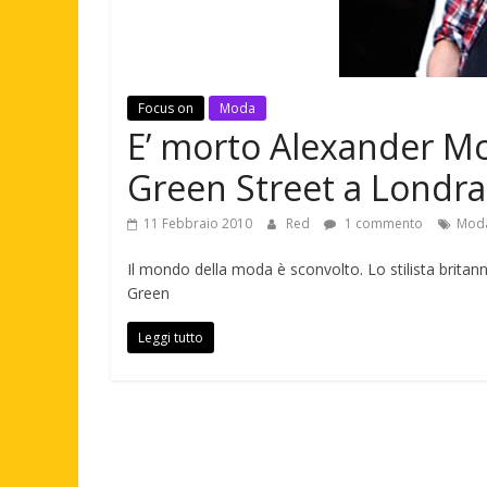
Focus on
Moda
E’ morto Alexander Mc
Green Street a Londra
11 Febbraio 2010
Red
1 commento
Mod
Il mondo della moda è sconvolto. Lo stilista brita
Green
Leggi tutto