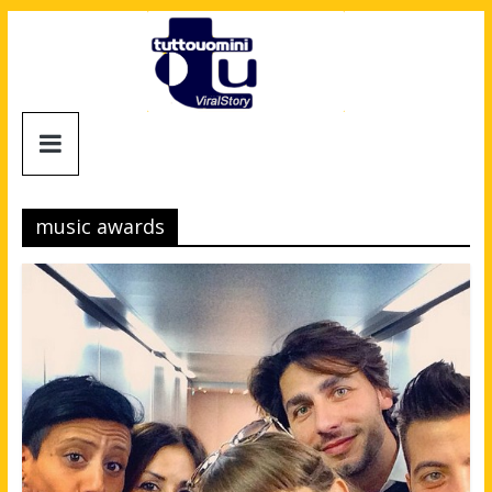
Salta
al
contenuto
Tuttouomini
News,
Tv,
music awards
Cinema,
Motori,
gay
news
e
la
moda
maschile