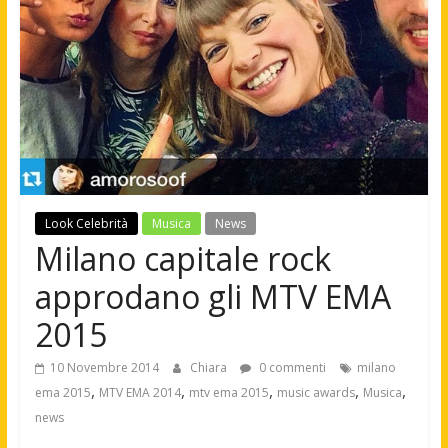
Look Celebrità
Musica
News
Milano capitale rock
approdano gli MTV EMA
2015
10 Novembre 2014
Chiara
0 commenti
milano
,
,
,
,
,
ema 2015
MTV EMA 2014
mtv ema 2015
music awards
Musica
news