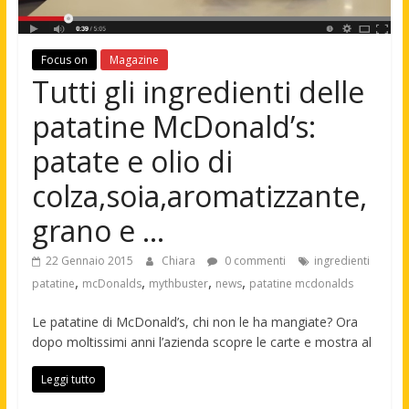
Focus on
Magazine
Tutti gli ingredienti delle
patatine McDonald’s:
patate e olio di
colza,soia,aromatizzante,
grano e …
22 Gennaio 2015
Chiara
0 commenti
ingredienti
,
,
,
,
patatine
mcDonalds
mythbuster
news
patatine mcdonalds
Le patatine di McDonald’s, chi non le ha mangiate? Ora
dopo moltissimi anni l’azienda scopre le carte e mostra al
Leggi tutto