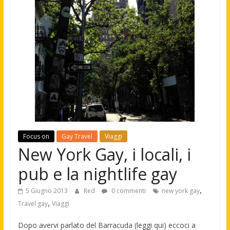
Focus on
Gay Travel
Viaggi
New York Gay, i locali, i
pub e la nightlife gay
,
5 Giugno 2013
Red
0 commenti
new york gay
,
Travel gay
Viaggi
Dopo avervi parlato del Barracuda (leggi qui) eccoci a