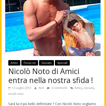
Amici
Focus on
Giovani
Speciali
Nicolò Noto di Amici
entra nella nostra sfida !
,
,
13 Luglio 2013
Red
0 commenti
Amici
Giovani
nicolò noto
Sarà lui il più bello dell’estate ? Con Nicolò Noto vogliamo