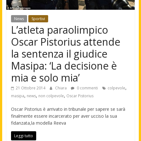
News
Sportivi
L’atleta paraolimpico
Oscar Pistorius attende
la sentenza il giudice
Masipa: ‘La decisione è
mia e solo mia’
,
21 Ottobre 2014
Chiara
0 commenti
colpevole
,
,
,
masipa
news
non colpevole
Oscar Pistorius
Oscar Pistorius è arrivato in tribunale per sapere se sarà
finalmente essere incarcerato per aver ucciso la sua
fidanzata,la modella Reeva
Leggi tutto