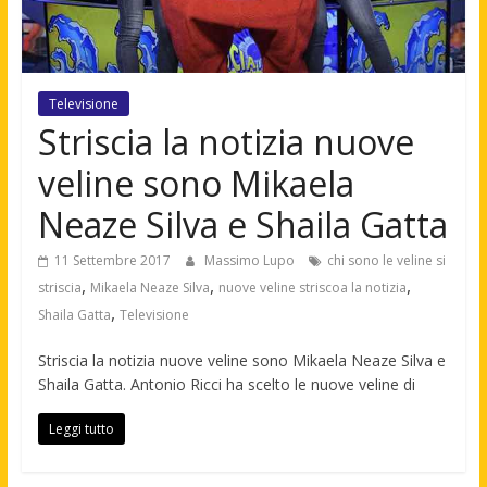
Televisione
Striscia la notizia nuove
veline sono Mikaela
Neaze Silva e Shaila Gatta
11 Settembre 2017
Massimo Lupo
chi sono le veline si
,
,
,
striscia
Mikaela Neaze Silva
nuove veline striscoa la notizia
,
Shaila Gatta
Televisione
Striscia la notizia nuove veline sono Mikaela Neaze Silva e
Shaila Gatta. Antonio Ricci ha scelto le nuove veline di
Leggi tutto