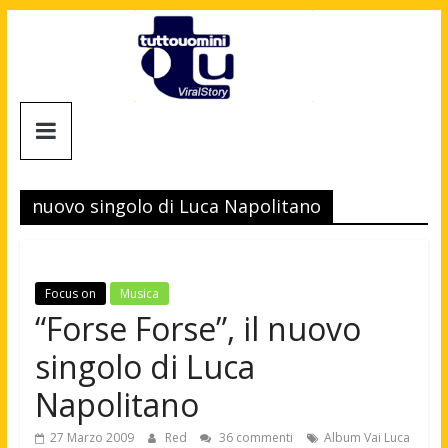
Salta
al
contenuto
Tuttouomini
News,
Tv,
nuovo singolo di Luca Napolitano
Cinema,
Motori,
gay
news
Focus on
Musica
e
“Forse Forse”, il nuovo
la
singolo di Luca
moda
maschile
Napolitano
27 Marzo 2009
Red
36 commenti
Album Vai Luca