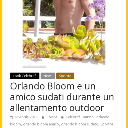
Look Celebrità
News
Sportivi
Orlando Bloom e un
amico sudati durante un
allentamento outdoor
,
16 Aprile 2015
Chiara
Celebrità
muscoli orlando
,
,
,
bloom
orlando bloom amico
orlando bloom sudato
Sportivi