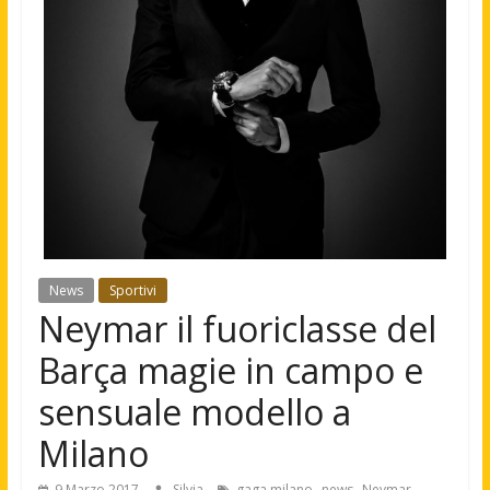
News
Sportivi
Neymar il fuoriclasse del
Barça magie in campo e
sensuale modello a
Milano
,
,
,
9 Marzo 2017
Silvia
gaga milano
news
Neymar