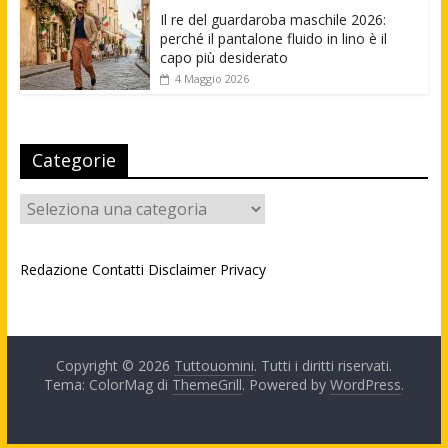
Il re del guardaroba maschile 2026:
perché il pantalone fluido in lino è il
capo più desiderato
4 Maggio 2026
Categorie
Categorie
Redazione
Contatti
Disclaimer
Privacy
Copyright © 2026
Tuttouomini
. Tutti i diritti riservati.
Tema: ColorMag di
ThemeGrill
. Powered by
WordPress
.