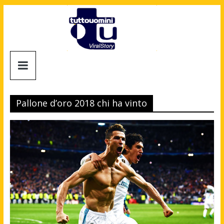
Salta
al
contenuto
Tuttouomini
News,
Tv,
Pallone d’oro 2018 chi ha vinto
Cinema,
Motori,
gay
news
e
la
moda
maschile