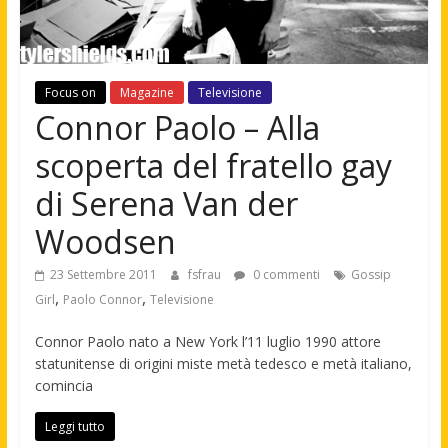
Focus on
Magazine
Televisione
Connor Paolo – Alla
scoperta del fratello gay
di Serena Van der
Woodsen
23 Settembre 2011
fsfrau
0 commenti
Gossip
,
,
Girl
Paolo Connor
Televisione
Connor Paolo nato a New York l’11 luglio 1990 attore
statunitense di origini miste metà tedesco e metà italiano,
comincia
Leggi tutto