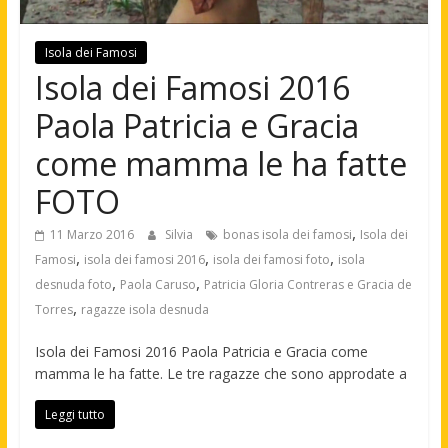
Isola dei Famosi
Isola dei Famosi 2016
Paola Patricia e Gracia
come mamma le ha fatte
FOTO
,
11 Marzo 2016
Silvia
bonas isola dei famosi
Isola dei
,
,
,
Famosi
isola dei famosi 2016
isola dei famosi foto
isola
,
,
desnuda foto
Paola Caruso
Patricia Gloria Contreras e Gracia de
,
Torres
ragazze isola desnuda
Isola dei Famosi 2016 Paola Patricia e Gracia come
mamma le ha fatte. Le tre ragazze che sono approdate a
Leggi tutto