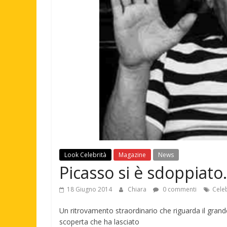
Look Celebrità
Magazine
News
Picasso si è sdoppiat
18 Giugno 2014
Chiara
0 commenti
Celeb
Un ritrovamento straordinario che riguarda il gran
scoperta che ha lasciato