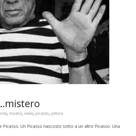
o…mistero
,
,
,
,
rità
mostre
news
picasso
pittura
de Picasso. Un Picasso nascosto sotto a un altro Picasso. Una