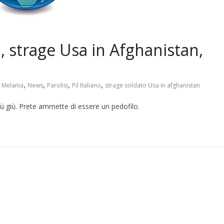
 strage Usa in Afghanistan,
,
,
,
,
o Melania
News
Parolisi
Pil Italiano
strage soldato Usa in afghanistan
a più giù. Prete ammette di essere un pedofilo.