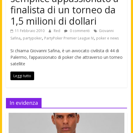
finalista di un torneo da
1,5 milioni di dollari
11 Febbraio 2010
Red
0 commenti
Giovanni
,
,
,
Safina
partypoker
PartyPoker Premier League IV
poker e news
Si chiama Giovanni Safina, è un avvocato civilista di 44 di
Palermo, l’appassionato di poker che attraverso un torneo
satellite
Leggi tutto
In evidenza