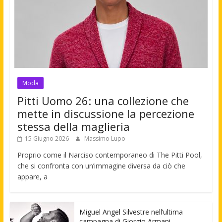
Moda
Pitti Uomo 26: una collezione che
mette in discussione la percezione
stessa della maglieria
15 Giugno 2026
Massimo Lupo
Proprio come il Narciso contemporaneo di The Pitti Pool,
che si confronta con un’immagine diversa da ciò che
appare, a
Miguel Angel Silvestre nell’ultima
campagna di Giorgio Armani