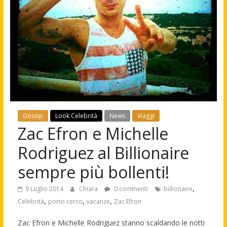
Gossip
Look Celebrità
News
Viaggi
Zac Efron e Michelle
Rodriguez al Billionaire
sempre più bollenti!
,
9 Luglio 2014
Chiara
0 commenti
billionaire
,
,
,
Celebrità
porto cerco
vacanze
Zac Efron
Zac Efron e Michelle Rodriguez stanno scaldando le notti