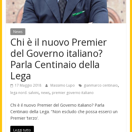
News
Chi è il nuovo Premier
del Governo italiano?
Parla Centinaio della
Lega
,
17 Maggio 2018
Massimo Lupo
gianmarco centinaio
,
,
lega nord. salvini
news
premier governo italiano
Chi è il nuovo Premier del Governo italiano? Parla
Centinaio della Lega. “Non escludo che possa esserci un
Premier ‘terzo’.
Leggi tutto