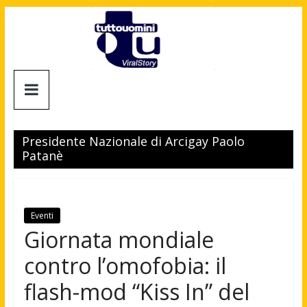
Salta
al
contenuto
Tuttouomini
News,
Tv,
Presidente Nazionale di Arcigay Paolo
Cinema,
Patanè
Motori,
gay
news
e
Eventi
la
Giornata mondiale
moda
contro l’omofobia: il
maschile
flash-mod “Kiss In” del