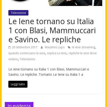
Televisione
Le Iene tornano su Italia
1 con Blasi, Mammuccari
e Savino. Le repliche
,
20 Settembre 2017
Massimo Lupo
le iene streaming
,
,
quando cominciano le iene
replica Le Iene
repliche le iene dove
,
vedere
Televisione
Le Iene tornano su Italia 1 con Blasi, Mammuccari e
Savino. Le repliche. Tornano Le Iene su Italia 1 a
Leggi tutto
In evidenza