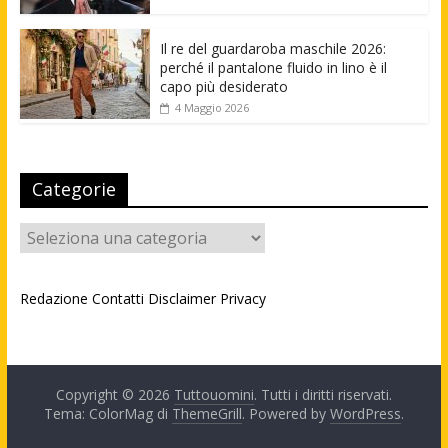
Il re del guardaroba maschile 2026:
perché il pantalone fluido in lino è il
capo più desiderato
4 Maggio 2026
Categorie
Categorie
Redazione
Contatti
Disclaimer
Privacy
Copyright © 2026
Tuttouomini
. Tutti i diritti riservati.
Tema: ColorMag di
ThemeGrill
. Powered by
WordPress
.